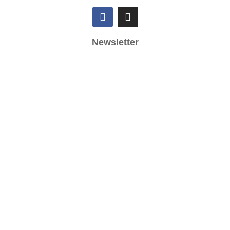
Newsletter
Ich akzeptiere die
Datenschutzbestimmungen
Impressum
Datenschutzerklärung